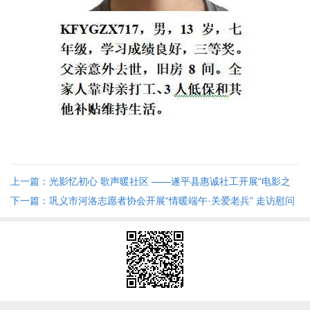
上一篇：光影忆初心 歌声暖社区 ——遂平县惠诚社工开展“电影之
歌·难忘的旋律”文艺汇演
下一篇：巩义市河洛志愿者协会开展“情暖端午·关爱老兵” 走访慰问
活动