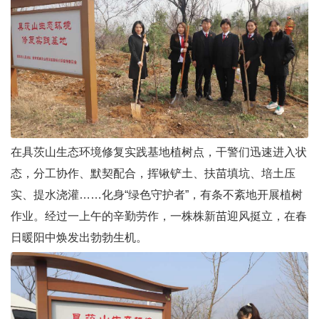
在具茨山生态环境修复实践基地植树点，干警们迅速进入状
态，分工协作、默契配合，挥锹铲土、扶苗填坑、培土压
实、提水浇灌……化身“绿色守护者”，有条不紊地开展植树
作业。经过一上午的辛勤劳作，一株株新苗迎风挺立，在春
日暖阳中焕发出勃勃生机。